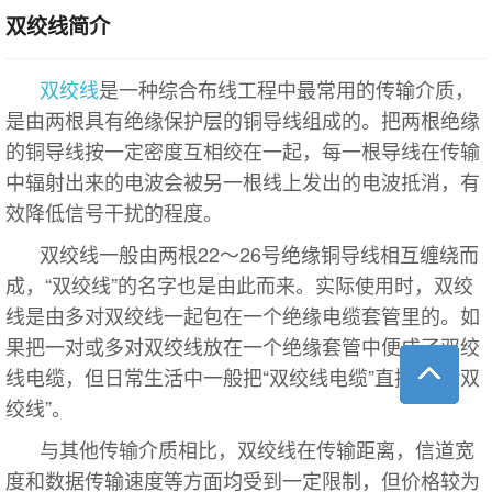
双绞线简介
双绞线
是一种综合布线工程中最常用的传输介质，
是由两根具有绝缘保护层的铜导线组成的。把两根绝缘
的铜导线按一定密度互相绞在一起，每一根导线在传输
中辐射出来的电波会被另一根线上发出的电波抵消，有
效降低信号干扰的程度。
双绞线一般由两根22～26号绝缘铜导线相互缠绕而
成，“双绞线”的名字也是由此而来。实际使用时，双绞
线是由多对双绞线一起包在一个绝缘电缆套管里的。如
果把一对或多对双绞线放在一个绝缘套管中便成了双绞
线电缆，但日常生活中一般把“双绞线电缆”直接称为“双
绞线”。
与其他传输介质相比，双绞线在传输距离，信道宽
度和数据传输速度等方面均受到一定限制，但价格较为