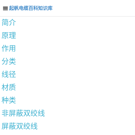
起帆电缆百科知识库
简介
原理
作用
分类
线径
材质
种类
非屏蔽双绞线
屏蔽双绞线