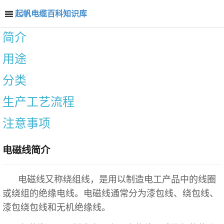
起帆电缆百科知识库
简介
用途
分类
生产工艺流程
注意事项
电磁线简介
电磁线又称绕组线，是用以制造电工产品中的线圈
或绕组的绝缘电线。电磁线通常分为漆包线、绕包线、
漆包绕包线和无机绝缘线。