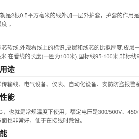
*0.5就是2根0.5平方毫米的线外加一层外护套，护套的
度 。
铜芯软线,外观看线上的标识,皮层和线芯的比拟厚度.皮层一
平方毫米.在看线的长度(一圈为100米),国标线95-100米,非标
线用途
号传输线、电气设备、仪表、自动化设备、安防防盗报警
本性能
℃，也就是常规温度下使用，额定电压是300/500V、45
方面也非常好，便于在接线时敷设。
性能