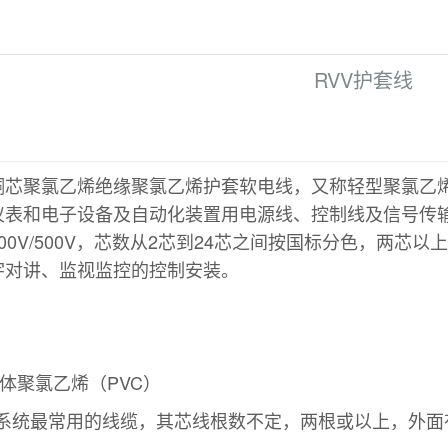
RVV护套线
称铜芯聚氯乙烯绝缘聚氯乙烯护套软电线，又称轻型聚氯乙
仪表和电子设备及自动化装置用电源线、控制线及信号传
00V/500V，芯数从2芯到24芯之间按国标分色，两
宇对讲、监视监控的控制安装。
体聚氯乙烯（PVC）
电系统最常用的线缆，其芯线根数不定，两根或以上，外面