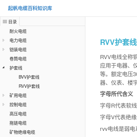
起帆电缆百科知识库
目录
耐火电缆
RVV护套线
电力电缆
铠装电缆
RVV电线全
卷筒电缆
应用于电器、
护套线
等。额定电压3
BVV护套线
器、仪表、楼
RVV护套线
字母所代含义
矿用电缆
字母R代表软线
控制电缆
高压电缆
字母V代表绝缘
拖链电缆
rvv电线是弱
矿物绝缘电缆