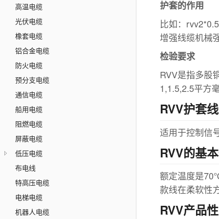
护套的作用
高温电缆
光伏电缆
比如：rvv2
增强线缆机械强
橡套电缆
铝合金电缆
检验要求
防火电缆
RVV是指多股
预分支电缆
1,1.5,2.5
通信电缆
RVV护套
船用电缆
阻燃电缆
适用于控制信
屏蔽电缆
RVV的基
低压电缆
布电线
额定温度是70
特高压电缆
款线在柔软性
电梯电缆
RVV产品
机器人电缆