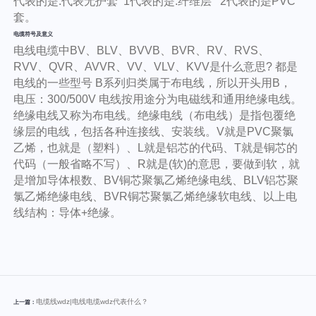
代表的是:代表无护套 1代表的是:纤维层 2代表的是PVC
套。
电缆符号及意义
电线电缆中BV、BLV、BVVB、BVR、RV、RVS、
RVV、QVR、AVVR、VV、VLV、KVV是什么意思? 都是
电线的一些型号 B系列归类属于布电线，所以开头用B，
电压：300/500V 电线按用途分为电磁线和通用绝缘电线。
绝缘电线又称为布电线。绝缘电线（布电线）是指包覆绝
缘层的电线，包括各种连接线、安装线。V就是PVC聚氯
乙烯，也就是（塑料）、L就是铝芯的代码、T就是铜芯的
代码（一般省略不写）、R就是(软)的意思，要做到软，就
是增加导体根数、BV铜芯聚氯乙烯绝缘电线、BLV铝芯聚
氯乙烯绝缘电线、BVR铜芯聚氯乙烯绝缘软电线、以上电
线结构：导体+绝缘。
电缆线wdz|电线电缆wdz代表什么？
上一篇：