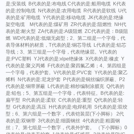
是;安装线 B代表的是:布电线 C代表的是:船用电缆 K代表
的是:控制电缆 N代表的是:农用电缆 R代表的是软线 U代
表的是:矿用电缆 Y代表的是:移动电缆 JK代表的是:绝缘
架空电缆 M代表的是:煤矿用 ZR代表的是:阻燃性 NH代
表的是:耐火型 ZA代表的是:A级阻燃 ZC代表的是：B级阻
燃 WD代表的是:低烟无卤型；2、第二组是一个字母，代
表导体材料的材质，T代表的是:铜芯导线 L代表的是:铝芯
导线；3、第三组是一个字母，代表绝缘层。V代表的
是:PVC塑料 YJ代表的是:xlpe绝缘体 X代表的是:橡皮 Y
代表的是:聚义丙烯 F代表的是:聚四氟乙烯；4、第四组是
一个字母，代表护套。V代表的是:PVC套 Y代表的是:聚乙
烯料 N代表的是:尼龙护套 P代表的是铜丝编织屏蔽、P2
代表的是:铜带屏蔽 L代表的是:棉纱编制涂腊克 Q代表的
是:铅包；5、第五组是一个字母，代表特征。B代表的是:
扁平型 R代表的是:柔软 C代表的是:重型 Q代表的是:轻
型 G代表的是:高压 H代表的是:电焊机用 S代表的是:双绞
型；6、第六组是一个数字，代表铠装层(下小脚标） 2代
表的是:双钢带 3代表的是:细圆钢丝 4代表的是:粗圆钢
丝；7、第七组是一个数字，代表外护套。 （下小脚标）0