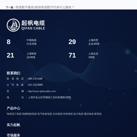
电缆数字颜色|电线电缆数字代表什么颜色？
下一篇：
8
29
中国线缆
上海民营
行业10强
企业100强
21
71
上海制造
上海企业
业100强
100强
联系我们
联系电话：
400-178-0188
公司传真：
021-37213999
官 网：
http://www.qifancable.com/
地 址：
上海市金山区张堰镇工业区振康路238号
产品中心
海底海工电缆
电梯拖链电缆
电气装备电缆
光伏电缆
特种电缆
电力电缆
通信电缆
家装线
实力起帆
市场服务