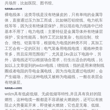
共场所，比如医院、图书馆。
电线电缆wdz的分类
裸电线体：这类导线是没有绝缘皮的，只有单纯的金属导
体，直接通过压力加工而成，比如钢芯铝绞线、电力机车
线等等，因为没有绝缘层保护，所以现在电力线路中已经
基本不用了；电力电缆：主要特征是金属导体外有绝缘层
保护，安全性能高，制作工艺比较复杂，包括拉制、绞
合、绕包、铠装等等，根据电力电缆的种类不同，其加工
工艺会有一定的区别；电气装备用电线电缆：规格种类非
常多，而且应用范围很广，尤其是1kv及以下电路中，另
外，该电线还可以根据场合需求，衍生出适合的电线，比
如以上文章提到的wdzn电线；绕组线：指的是用来绕制线
圈或者电阻的导电金属电线，因为当电流通过电线时，会
产生磁场，所以这种电线又被称为电磁线，一般在表层会
有绝缘层。
电线电缆wdz的特性
wdzn具有低卤低烟、无卤低烟等特性,并且具有良好的阻
燃性，这种电缆一般都是不容易被火燃烧的，还可以有效
阻止火势蔓延开来，即使被火燃烧，它也是无毒、低烟、