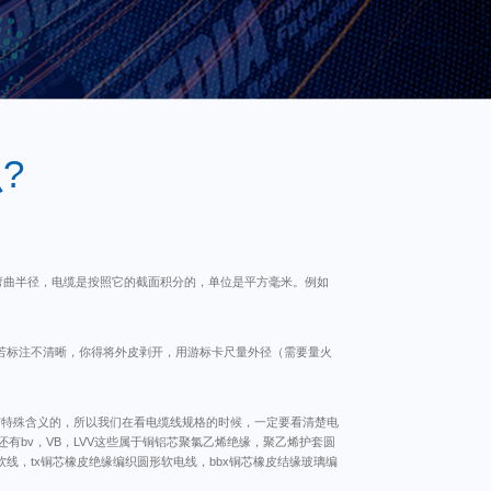
?
的弯曲半径，电缆是按照它的截面积分的，单位是平方毫米。例如
根火线，若标注不清晰，你得将外皮剥开，用游标卡尺量外径（需要量火
有特殊含义的，所以我们在看电缆线规格的时候，一定要看清楚电
还有bv，VB，LVV这些属于铜铝芯聚氯乙烯绝缘，聚乙烯护套圆
缘软线，tx铜芯橡皮绝缘编织圆形软电线，bbx铜芯橡皮结缘玻璃编