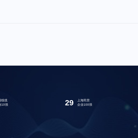
29
国线缆
上海民营
业10强
企业100强