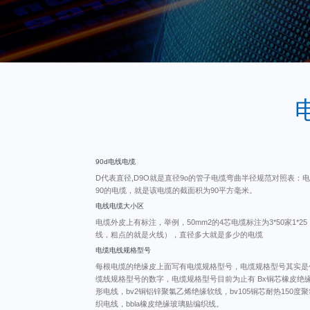
90d电线电缆
D代表直径,D9O就是直径9o的管子电缆弯曲半径规范对照表
90的电缆，就是该电缆的截面积为90平方毫米。
电线电缆大小区
电缆外皮上有标注，举例，50mm2的4芯电缆标注为3*50家1
线，粗点的就是火线），直径多大就是多少的电缆
电缆电线规格型号
每根电缆的绝缘皮上面写有电缆规格型号，电缆规格型号其实是
缆线规格型号的数字，电缆规格型号目前为止有 Bx铜芯橡皮绝缘
形电线，bv2铜铝锌聚氯乙烯绝缘软线，bv105铜芯耐热150
织电线，bbla橡皮绝缘玻璃贴编织线。