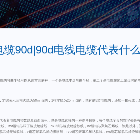
电缆90d|90d电线电缆代表什么
：电缆的弯曲半径可以从两方面解释，一个是电缆本身弯曲半径，第二个是电缆在施工敷设时
*25，3*50表示三根火线为50mm2的，1根零线为25mm2的，也有是5芯电缆的，还加一
代表着电缆的芯数以及截面面积，也是电缆选择的一种参考数据，每个电缆字母的数字都是
线。Bsf铜铝芯绿丁橡皮绝缘线，bx2铜芯橡皮绝缘软线，bv铜铝芯聚氯乙烯线，除此以外，
度聚氯乙烯绝缘软线，v铜芯聚氯乙烯绝缘软线，rvb铜芯聚氯乙烯绝软线，rvs铜芯聚氯乙烯绝