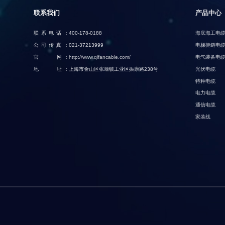
联系我们
产品中心
联系电话：
400-178-0188
海底海工电
公司传真：
021-37213999
电梯拖链电
官 网：
http://www.qifancable.com/
电气装备电
地 址：
上海市金山区张堰镇工业区振康路238号
光伏电缆
特种电缆
电力电缆
通信电缆
家装线