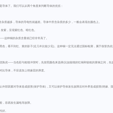
是导体了。我们可以从两个角度来判断导体的优劣：
所含杂质越多，导体的导电性就越差。导体中所含杂质的多少，一般会表现在颜色上。
红、发紫，呈现紫红色、暗红色。
——这种铜的杂质含量就已经非常高了。
黑色，看不到红、黄的影子(近几年比较少见)。这种铜一定无法通过国标检测，属于假冒伪劣
优孰劣——当色彩与粗细冲突时，先按照颜色来选择(比如较细的红铜和较粗的黄铜之间，先选
对比导体，不应该加上绝缘层的厚度。
外部因素对导体造成损害(保护导体)，又可以保护导体发生故障后对外界造成损害(绝缘、
差，容易发生漏电等故障。
性好。