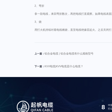
2、弯折
拿一段电线，来回弯折数次，再把电线打直观察。如果电线表面
3、烧
用打火机持续对着电线燃烧，直至电线绝缘层起火。之后关闭打
铝合金电缆 | 铝合金电缆有什么规格型号
上一篇：
KVV电缆|KVV电缆是什么电缆？
下一篇：
8
中
行