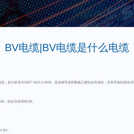
BV电缆|BV电缆是什么电缆
缆，执行标准为GB/T 5023.3-2008。是由铜导体和聚氯乙烯组合而成的，具有导电性
第1种；绞合导体用第2种。
01 BV。