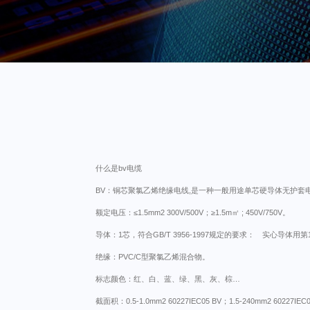
什么是bv电缆
BV：铜芯聚氯乙烯绝缘电线,是一种一般用途单芯硬导体无护套电
额定电压：≤1.5mm2 300V/500V；≥1.5m㎡ ; 450V/750V。
导体：1芯，符合GB/T 3956-1997规定的要求： 实心导体用
绝缘：PVC/C型聚氯乙烯混合物。
标志颜色：红、白、蓝、绿、黑、灰、棕…
截面积：0.5-1.0mm2 60227IEC05 BV；1.5-240mm2 60227IEC