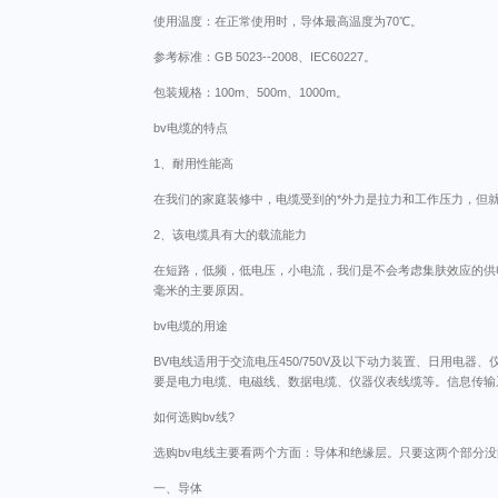
使用温度：在正常使用时，导体最高温度为70℃。
参考标准：GB 5023--2008、IEC60227。
包装规格：100m、500m、1000m。
bv电缆的特点
1、耐用性能高
在我们的家庭装修中，电缆受到的*外力是拉力和工作压力，但就
2、该电缆具有大的载流能力
在短路，低频，低电压，小电流，我们是不会考虑集肤效应的供
毫米的主要原因。
bv电缆的用途
BV电线适用于交流电压450/750V及以下动力装置、日用
要是电力电缆、电磁线、数据电缆、仪器仪表线缆等。信息传输
如何选购bv线?
选购bv电线主要看两个方面：导体和绝缘层。只要这两个部分没
一、导体