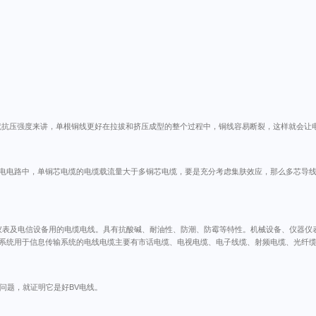
抗压强度来讲，单根铜线更好在拉拔和挤压成型的整个过程中，铜线容易断裂，这样就会让电缆
电电路中，单铜芯电缆的电缆载流量大于多铜芯电缆，要是充分考虑集肤效应，那么多芯导线
电器、仪表及电信设备用的电缆电线。具有抗酸碱、耐油性、防潮、防霉等特性。机械设备、仪器
系统用于信息传输系统的电线电缆主要有市话电缆、电视电缆、电子线缆、射频电缆、光纤
问题，就证明它是好BV电线。