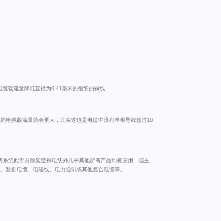
载流量降低直径为0.41毫米的很细的铜线
的电缆载流量就会更大，其实这也是电缆中没有单根导线超过10
仪表系统此部分除架空裸电线外几乎其他所有产品均有应用，但主
缆、数据电缆、电磁线、电力通讯或其他复合电缆等。