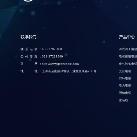
联系我们
产品中心
联系电话：
400-178-0188
海底海工电
公司传真：
021-37213999
电梯拖链电
官 网：
http://www.qifancable.com/
电气装备电
地 址：
上海市金山区张堰镇工业区振康路238号
光伏电缆
特种电缆
电力电缆
通信电缆
家装线