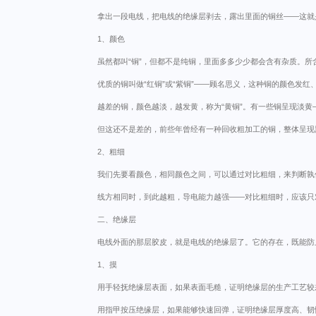
拿出一段电线，把电线的绝缘层剥去，露出里面的铜丝——这就
1、颜色
虽然都叫“铜”，但都不是纯铜，里面多多少少都会含有杂质。
优质的铜叫做“红铜”或“紫铜”——顾名思义，这种铜的颜色发
越差的铜，颜色越淡，越发黄，称为“黄铜”。有一些铜呈现淡黄
但这还不是差的，前些年曾经有一种回收粗加工的铜，整体呈现
2、粗细
我们先要看颜色，相同颜色之间，可以通过对比粗细，来判断孰
线方相同时，到此越粗，导电能力越强——对比粗细时，应该只
二、绝缘层
电线外面的那层胶皮，就是电线的绝缘层了。它的存在，既能防止
1、摸
用手轻抚绝缘层表面，如果表面毛糙，证明绝缘层的生产工艺较
用指甲按压绝缘层，如果能够快速回弹，证明绝缘层厚度高、韧