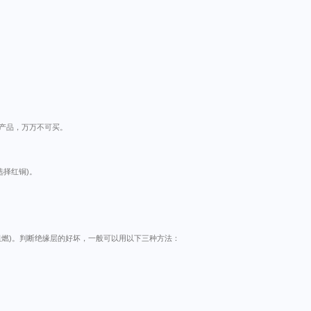
产品，万万不可买。
择红铜)。
阻燃)。判断绝缘层的好坏，一般可以用以下三种方法：