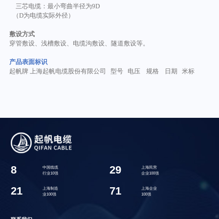
三芯电缆：最小弯曲半径为
9D
（
D为电缆实际外径）
敷设方式
穿管敷设、浅槽敷设、电缆沟敷设、隧道敷设等。
产品表面标识
起帆牌
上海起帆电缆股份有限公司 型号 电压 规格 日期 米标
8
29
中国线缆
上海民营
行业10强
企业100强
21
71
上海制造
上海企业
业100强
100强