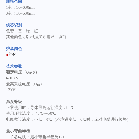
规格范围
1芯：16~630mm
3芯：16~630mm
线芯识别
色带：黄、绿、红
其他颜色可以根据买方需求，协商
护套颜色
●
红色
技术参数
额定电压（
U
/
U
）
0
6/10kV
最高系统电压（
U
）
m
12kV
温度等级
正常使用时，导体最高运行温度：
90℃
使用环境温度：
-40℃~+50℃
电缆敷设温度：不低于
0℃（环境温度低于0℃时，应对电缆进行预热）
最小弯曲半径
单芯电缆：最小弯曲半径为
12D