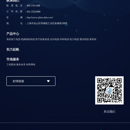
联系我们
联系电话：
400-178-0188
公司传真：
021-37213999
官 网：
http://www.qifancable.com/
地 址：
上海市金山区张堰镇工业区振康路238号
产品中心
海底海工电缆
电梯拖链电缆
电气装备电缆
光伏电缆
特种电缆
电力电缆
通信电缆
家装线
实力起帆
市场服务
工程案例
服务体系
销售网络
友情链接
关注我们