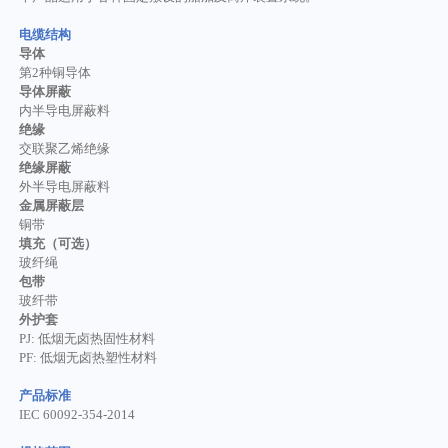
电缆结构
导体
第
2种铜导体
导体屏蔽
内半导电屏蔽料
绝缘
交联聚乙烯绝缘
绝缘屏蔽
外半导电屏蔽料
金属屏蔽层
铜带
填充（可选）
玻纤绳
包带
玻纤带
外护套
PJ: 低烟无卤热固性材料
PF: 低烟无卤热塑性材料
产品标准
IEC 60092-354-2014