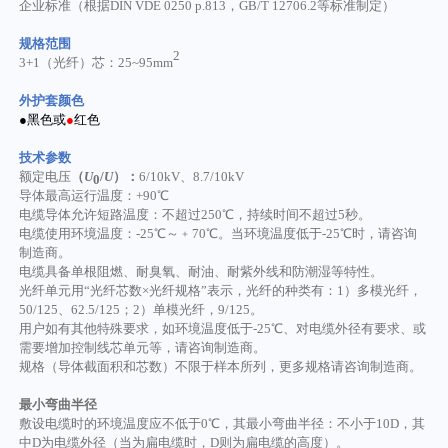
企业标准（根据
DIN VDE 0250 p.813，GB/T 12706.
2
等标准制定）
规格范围
2
3
+1（光纤）
芯：
2
5~
95
mm
外护套颜色
●黑色或
●
红色
技术参数
额定电压
（
U
/
U
）
：
6/
10
kV
、
8.7/10kV
0
导体最高运行温度：
+90℃
电缆导体允许短路温度：不超过
250℃，持续时间不超过5秒。
电缆使用环境温度：
-25℃～﹢70℃。当环境温度低于-25℃时，请咨询
制造商
。
电缆具备单根阻燃、耐臭氧、耐油、耐紫外线和防潮湿等特性。
光纤单元用
“光纤芯数×光纤规格”表示，光纤的种类有：1）多模光纤，
50/125、62.5/125；2）单模光纤，9/125。
用户如有其他特殊要求，如环境温度低于
-25℃、对电缆外径有要求、或
需要增加控制线芯单元等，请咨询制造商。
规格（导体截面积和芯数）不限于样本所列，更多规格请咨询制造商
。
最小弯曲半径
敷设电缆时的环境温度应不低于
0℃，其最小弯曲半径：不小于
10
D，其
中D为电缆外径（当为扁电缆时，D则为扁电缆的高度）。