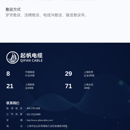
敷设方式
穿管敷设、浅槽敷设、电缆沟敷设、隧道敷设等。
8
29
中国线缆
上海民营
行业10强
企业100强
21
71
上海制造
上海企业
业100强
100强
联系我们
联系电话：
400-178-0188
公司传真：
021-37213999
官 网：
http://www.qifancable.com/
地 址：
上海市金山区张堰镇工业区振康路238号