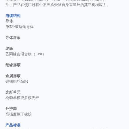
注：产品在使用过程中不应承受除自身重量外的其它机械应力。
电缆结构
导体
第
5
种镀锡
铜导体
导体屏蔽
绝缘
乙丙橡皮混合物
（
E
PR
）
绝缘
屏蔽
金属屏蔽
镀锡铜丝编织
光纤单元
松套单模或多模光纤
外
护套
高强度氯丁橡胶
产品标准