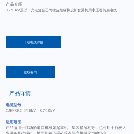
产品介绍
8.7/10kV及以下光电复合乙丙橡皮绝缘橡皮护套港机用中压卷筒扁电缆
下载电缆详情
在线咨询
产品详情
电缆型号
GJEFRBG-
6/10
kV
、
8.7/10
kV
适用范围
产品适用于
移动的港口机械如起重机、集装箱吊机等，也可用于行驶大
型设备和挖掘机、地面和井下采矿等有较高机械应力的场合。