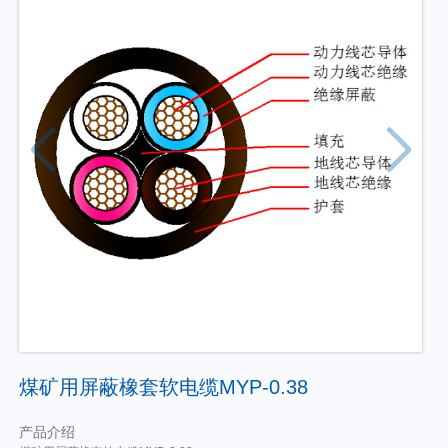
煤矿用屏蔽橡套软电缆MYP-0.38
产品介绍