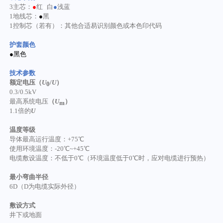
3主芯：
●
红
●
白
●
浅蓝
1地线芯：
●
黑
1控制芯（若有）：其他合适易识别颜色或本色印代码
护套颜色
●黑色
技术参数
额定电压（
U
/
U
）
0
0.3/0.5kV
最高系统电压
（
U
）
m
1.1倍的
U
温度等级
导体最高运行温度：
+75℃
使用环境温度：
-20℃~+45℃
电缆敷设温度：不低于
0℃（环境温度低于0℃时，应对电缆进行预热）
最小弯曲半径
6D（D为电缆实际外径）
敷设方式
井下或地面