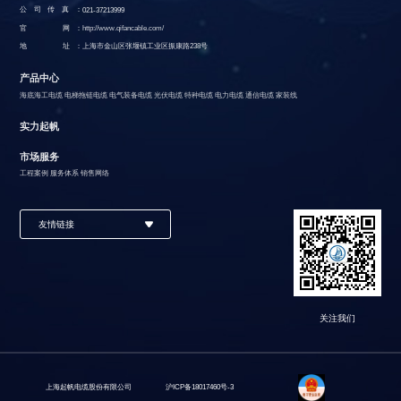
公司传真：
021-37213999
官 网：
http://www.qifancable.com/
地 址：
上海市金山区张堰镇工业区振康路238号
产品中心
海底海工电缆
电梯拖链电缆
电气装备电缆
光伏电缆
特种电缆
电力电缆
通信电缆
家装线
实力起帆
市场服务
工程案例
服务体系
销售网络
友情链接
关注我们
上海起帆电缆股份有限公司
沪ICP备18017460号-3