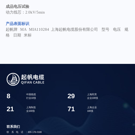
成品电压试验
动力线芯：
2.0kV/5min
产品表面标识
起帆牌
MA MIA110284 上海起帆电缆股份有限公司 型号 电压 规
格 日期 米标
8
29
中国线缆
上海民营
行业10强
企业100强
21
71
上海制造
上海企业
业100强
100强
联系我们
联系电话：
400-178-0188