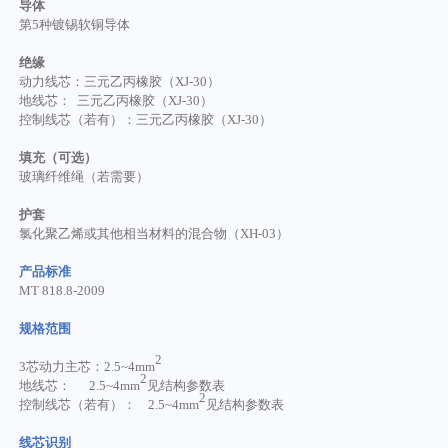
导体
第
5种镀锡软铜导体
绝缘
动力线芯：三元乙丙橡胶（
XJ-30）
地线芯：
三元乙丙橡胶（XJ-30）
控制线芯（若有）：三元乙丙橡胶（
XJ-30）
填充（可选）
玻璃纤维绳（若需要）
护套
氯化聚乙烯或其他相当材料的混合物（
XH-03）
产品标准
MT 818.8-2009
规格范围
2
3芯动力主芯：2.5~4mm
2
地线芯：
2.5~4mm
见结构参数表
2
控制线芯（若有）：
2.5~4mm
见结构参数表
线芯识别